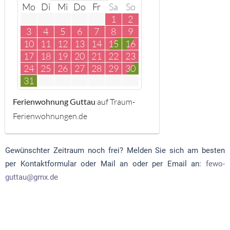
Mo
Di
Mi
Do
Fr
Sa
So
1
2
3
4
5
6
7
8
9
10
11
12
13
14
15
16
17
18
19
20
21
22
23
24
25
26
27
28
29
30
31
Ferienwohnung Guttau
auf Traum-
Ferienwohnungen.de
Gewünschter Zeitraum noch frei? Melden Sie sich am besten
per Kontaktformular oder Mail an oder per Email an:
fewo-
guttau@gmx.de